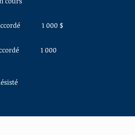
en cours
ccordé 1 000 $
ccordé 1 000
isté