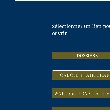
Sélectionner un lien po
ouvrir
DOSSIERS PA
CALCIU c. AIR TRA
WALID c. ROYAL AIR 