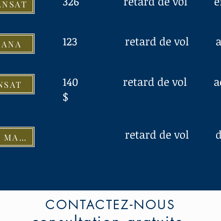
326 retard de vol 
ANSAT
123 retard de vol a
BANA
140 retard de vol a
NSAT
$
retard de vol dés
DOUKALI c. ROYAL AIR MAROC
CONTACTEZ-NOUS